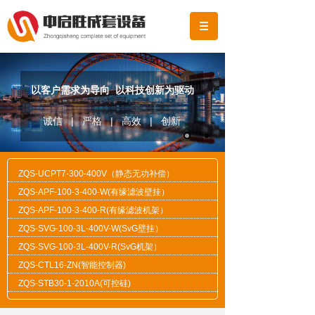
以客户需求为导向 以科技创新为驱动
诚信 | 严格 | 高效 | 创新
ZQS-UCPT7-300-400V（静态无功补偿）
ZQS-APF-100-3-400-W(有缘滤波壁挂）
ZQS-APF-100-3-400-R(有缘滤波机架）
ZQS-SVG-100-3L-400V-W(SvG壁挂）
ZQS-SVG-100-3L-400V-R(SvG机架）
ZQS-CTL16-ZN(智能控制器)
ZQS-STB30-1-2010A(可控硅)